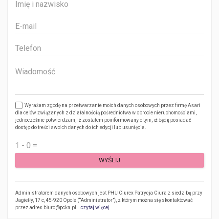
Wyrażam zgodę na przetwarzanie moich danych osobowych przez firmę Asari
dla celów związanych z działalnością pośrednictwa w obrocie nieruchomościami,
jednocześnie potwierdzam, iż zostałem poinformowany o tym, iż będę posiadać
dostęp do treści swoich danych do ich edycji lub usunięcia.
Administratorem danych osobowych jest PHU Ciurex Patrycja Ciura z siedzibą przy
Jagiełły, 17 c, 45-920 Opole (“Administrator”), z którym można się skontaktować
przez adres biuro@pckn.pl…
czytaj więcej