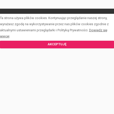
Ta strona używa plików cookies. Kontynuując przeglądanie naszej strony,
LISTA OFERT
wyrażasz zgodę na wykorzystywanie przez nas plików cookies zgodnie z
aktualnymi ustawieniami przeglądarki i Polityką Prywatności.
Dowiedz się
INWESTYCJE
więcej
KALKULATOR
AKCEPTUJĘ
FORMULARZE
O PCKN
BLOG
KONTAKT