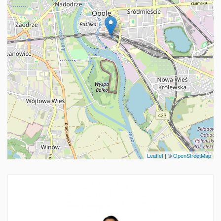
Leaflet
| ©
OpenStreetMap