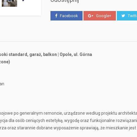
Facebook
Google+
Twitt
i standard, garaż, balkon | Opole, ul. Górna
zone)
ban
ojowe po generalnym remoncie, urządzone według projektu architekta
cja dla osób ceniących estetykę, wygodę oraz funkcjonalne rozwiązani
za oraz starannie dobrane wyposażenie sprawiają, że mieszkanie jes