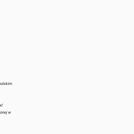
olskim.
ać
lonej w