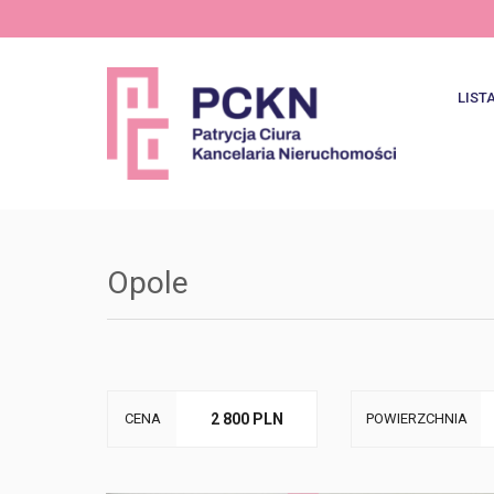
LIST
Najno
Ofer
Opole
CENA
2 800 PLN
POWIERZCHNIA