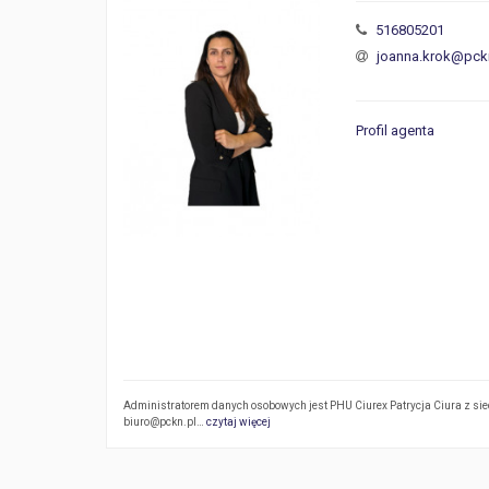
516805201
joanna.krok@pck
Profil agenta
Administratorem danych osobowych jest PHU Ciurex Patrycja Ciura z siedz
biuro@pckn.pl…
czytaj więcej