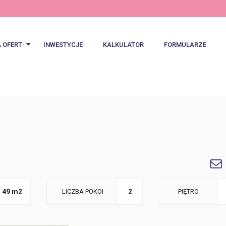
A OFERT
INWESTYCJE
KALKULATOR
FORMULARZE
wsze oferty
ty specjalne
Notes
49 m2
LICZBA POKOI
2
PIĘTRO