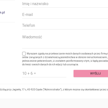
n.pl
Wyrażam zgodę na przetwarzanie moich danych osobowych przez firmę A
celów związanych z działalnością pośrednictwa w obrocie nieruchomościami,
jednocześnie potwierdzam, iż zostałem poinformowany o tym, iż będę posiada
do treści swoich danych do ich edycji lub usunięcia.
ibą przy Jagiełły, 17 c, 45-920 Opole (“Administrator”), z którym można się skontaktować przez 