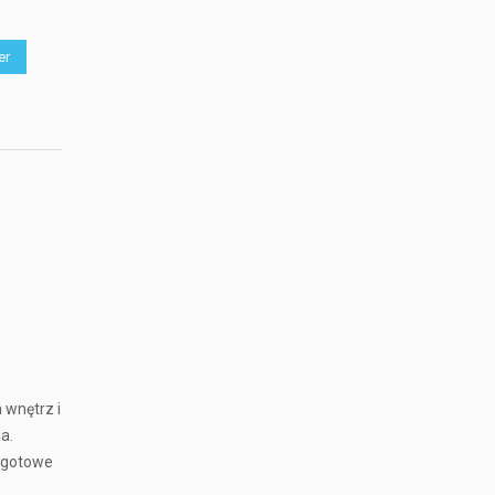
er
 wnętrz i
a.
t gotowe