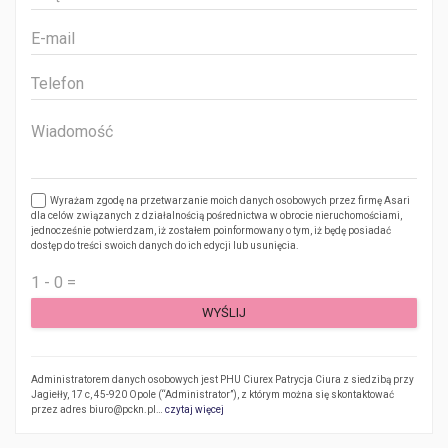
Wyrażam zgodę na przetwarzanie moich danych osobowych przez firmę Asari
dla celów związanych z działalnością pośrednictwa w obrocie nieruchomościami,
jednocześnie potwierdzam, iż zostałem poinformowany o tym, iż będę posiadać
dostęp do treści swoich danych do ich edycji lub usunięcia.
Administratorem danych osobowych jest PHU Ciurex Patrycja Ciura z siedzibą przy
Jagiełły, 17 c, 45-920 Opole (“Administrator”), z którym można się skontaktować
przez adres biuro@pckn.pl…
czytaj więcej