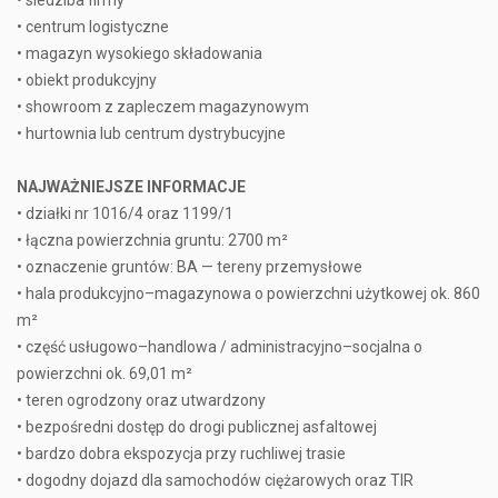
• siedziba firmy
• centrum logistyczne
• magazyn wysokiego składowania
• obiekt produkcyjny
• showroom z zapleczem magazynowym
• hurtownia lub centrum dystrybucyjne
NAJWAŻNIEJSZE INFORMACJE
• działki nr 1016/4 oraz 1199/1
• łączna powierzchnia gruntu: 2700 m²
• oznaczenie gruntów: BA — tereny przemysłowe
• hala produkcyjno–magazynowa o powierzchni użytkowej ok. 860
m²
• część usługowo–handlowa / administracyjno–socjalna o
powierzchni ok. 69,01 m²
• teren ogrodzony oraz utwardzony
• bezpośredni dostęp do drogi publicznej asfaltowej
• bardzo dobra ekspozycja przy ruchliwej trasie
• dogodny dojazd dla samochodów ciężarowych oraz TIR