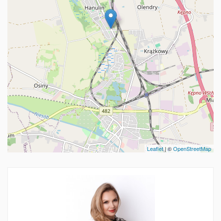
Leaflet
| ©
OpenStreetMap