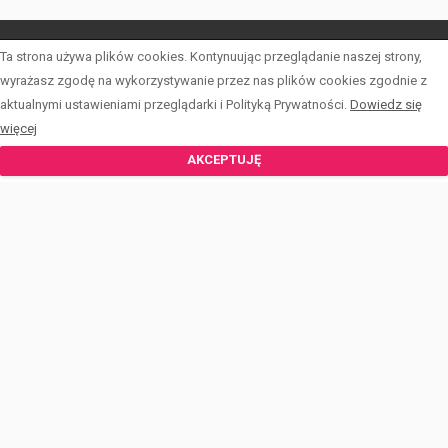
Ta strona używa plików cookies. Kontynuując przeglądanie naszej strony,
LISTA OFERT
wyrażasz zgodę na wykorzystywanie przez nas plików cookies zgodnie z
aktualnymi ustawieniami przeglądarki i Polityką Prywatności.
Dowiedz się
INWESTYCJE
więcej
KALKULATOR
AKCEPTUJĘ
FORMULARZE
O PCKN
BLOG
KONTAKT