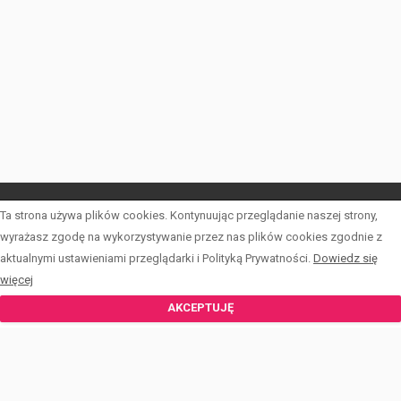
Ta strona używa plików cookies. Kontynuując przeglądanie naszej strony,
LISTA OFERT
wyrażasz zgodę na wykorzystywanie przez nas plików cookies zgodnie z
aktualnymi ustawieniami przeglądarki i Polityką Prywatności.
Dowiedz się
INWESTYCJE
więcej
KALKULATOR
AKCEPTUJĘ
FORMULARZE
O PCKN