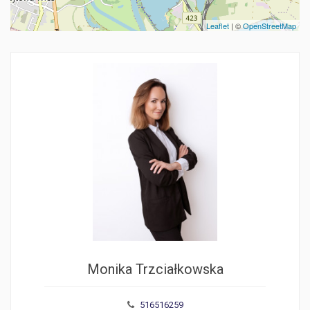
Leaflet
| ©
OpenStreetMap
Monika Trzciałkowska
516516259