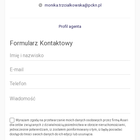
monika.trzcialkowska@pckn.pl
Profil agenta
Formularz Kontaktowy
Wyrażam zgodę na przetwarzanie moich danych osobowych przez firmę Asari
dla celów związanych z działalnością pośrednictwa w obrocie nieruchomościami,
jednocześnie potwierdzam, iż zostałem poinformowany o tym, iż będę posiadać
dostęp do treści swoich danych do ich edycji lub usunięcia.