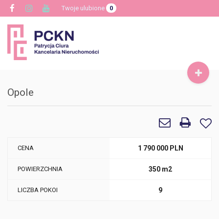
Twoje ulubione
0
Toggle
navigat
Opole
CENA
1 790 000 PLN
POWIERZCHNIA
350 m2
LICZBA POKOI
9