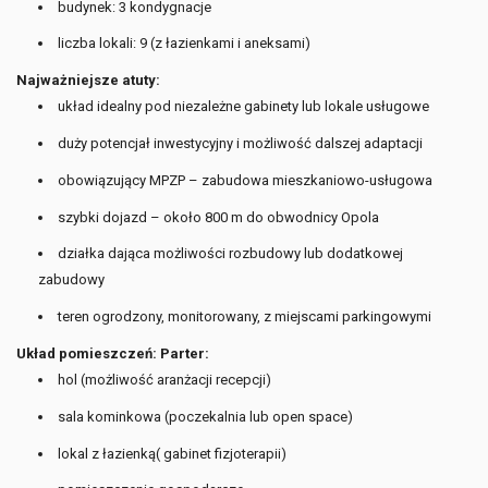
budynek: 3 kondygnacje
liczba lokali: 9 (z łazienkami i aneksami)
Najważniejsze atuty:
układ idealny pod niezależne gabinety lub lokale usługowe
duży potencjał inwestycyjny i możliwość dalszej adaptacji
obowiązujący MPZP – zabudowa mieszkaniowo-usługowa
szybki dojazd – około 800 m do obwodnicy Opola
działka dająca możliwości rozbudowy lub dodatkowej
zabudowy
teren ogrodzony, monitorowany, z miejscami parkingowymi
Układ pomieszczeń: Parter:
hol (możliwość aranżacji recepcji)
sala kominkowa (poczekalnia lub open space)
lokal z łazienką( gabinet fizjoterapii)