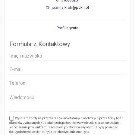
516805201
joanna.krok@pckn.pl
Profil agenta
Formularz Kontaktowy
Wyrażam zgodę na przetwarzanie moich danych osobowych przez firmę Asari
dla celów związanych z działalnością pośrednictwa w obrocie nieruchomościami,
jednocześnie potwierdzam, iż zostałem poinformowany o tym, iż będę posiadać
dostęp do treści swoich danych do ich edycji lub usunięcia.