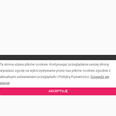
Ta strona używa plików cookies. Kontynuując przeglądanie naszej strony,
LISTA OFERT
wyrażasz zgodę na wykorzystywanie przez nas plików cookies zgodnie z
aktualnymi ustawieniami przeglądarki i Polityką Prywatności.
Dowiedz się
INWESTYCJE
więcej
KALKULATOR
AKCEPTUJĘ
FORMULARZE
O PCKN