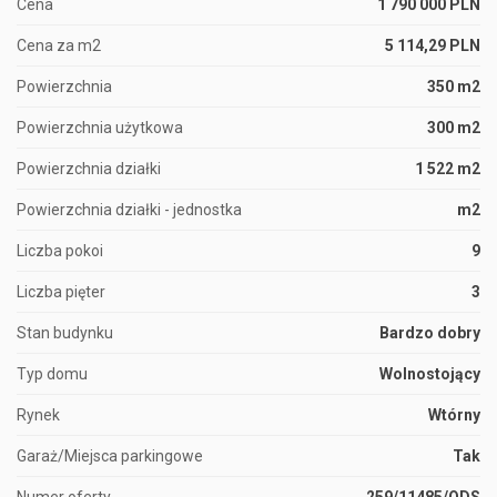
Cena
1 790 000 PLN
Cena za m2
5 114,29 PLN
Powierzchnia
350 m2
Powierzchnia użytkowa
300 m2
Powierzchnia działki
1 522 m2
Powierzchnia działki - jednostka
m2
Liczba pokoi
9
Liczba pięter
3
Stan budynku
Bardzo dobry
Typ domu
Wolnostojący
Rynek
Wtórny
Garaż/Miejsca parkingowe
Tak