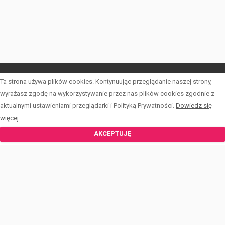
Ta strona używa plików cookies. Kontynuując przeglądanie naszej strony,
LISTA OFERT
wyrażasz zgodę na wykorzystywanie przez nas plików cookies zgodnie z
aktualnymi ustawieniami przeglądarki i Polityką Prywatności.
Dowiedz się
INWESTYCJE
więcej
KALKULATOR
AKCEPTUJĘ
FORMULARZE
O PCKN
BLOG
KONTAKT