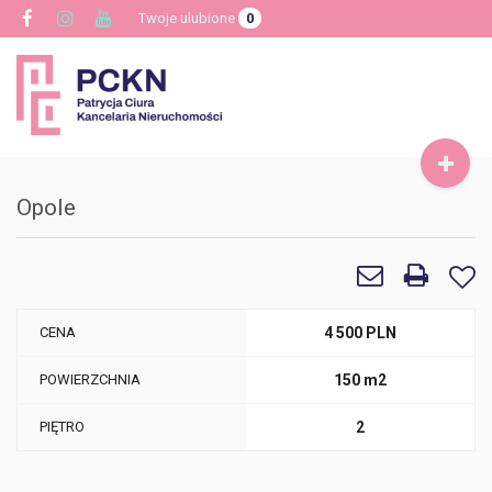
Twoje ulubione
0
Toggle
navigat
Opole
CENA
4 500 PLN
POWIERZCHNIA
150 m2
PIĘTRO
2