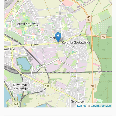
Leaflet
| ©
OpenStreetMap