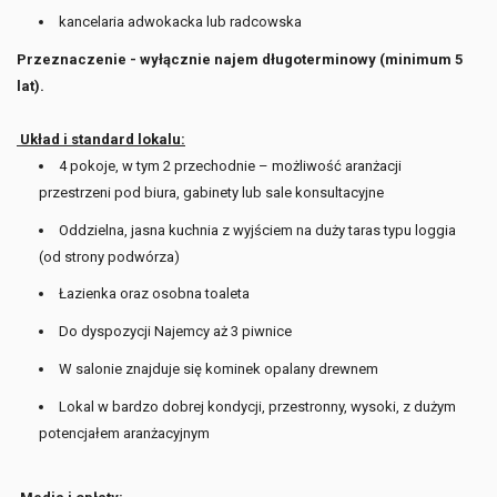
kancelaria adwokacka lub radcowska
Przeznaczenie - wyłącznie najem długoterminowy (minimum 5
lat).
Układ i standard lokalu:
4 pokoje, w tym 2 przechodnie – możliwość aranżacji
przestrzeni pod biura, gabinety lub sale konsultacyjne
Oddzielna, jasna kuchnia z wyjściem na duży taras typu loggia
(od strony podwórza)
Łazienka oraz osobna toaleta
Do dyspozycji Najemcy aż 3 piwnice
W salonie znajduje się kominek opalany drewnem
Lokal w bardzo dobrej kondycji, przestronny, wysoki, z dużym
potencjałem aranżacyjnym