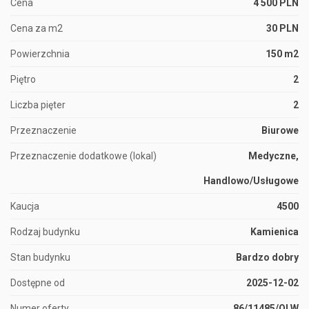
Cena
4 500 PLN
Cena za m2
30 PLN
Powierzchnia
150 m2
Piętro
2
Liczba pięter
2
Przeznaczenie
Biurowe
Przeznaczenie dodatkowe (lokal)
Medyczne,
Handlowo/Usługowe
Kaucja
4500
Rodzaj budynku
Kamienica
Stan budynku
Bardzo dobry
Dostępne od
2025-12-02
Numer oferty
86/11485/OLW