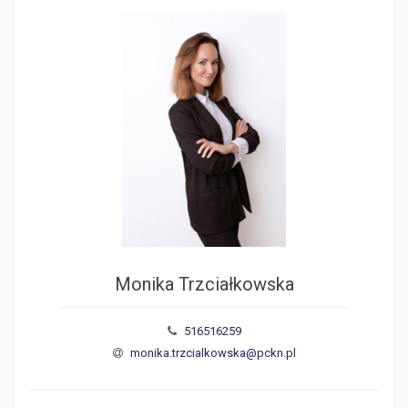
Monika Trzciałkowska
516516259
monika.trzcialkowska@pckn.pl