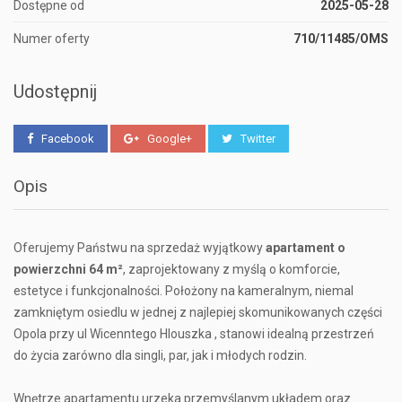
Dostępne od
2025-05-28
Numer oferty
710/11485/OMS
Udostępnij
Facebook
Google+
Twitter
Opis
Oferujemy Państwu na sprzedaż wyjątkowy
apartament o
powierzchni 64 m²
, zaprojektowany z myślą o komforcie,
estetyce i funkcjonalności. Położony na kameralnym, niemal
zamkniętym osiedlu w jednej z najlepiej skomunikowanych części
Opola przy ul Wicenntego Hlouszka , stanowi idealną przestrzeń
do życia zarówno dla singli, par, jak i młodych rodzin.
Wnętrze apartamentu urzeka przemyślanym układem oraz