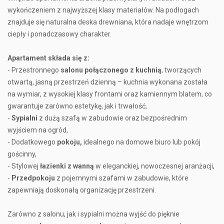
wykończeniem z najwyższej klasy materiałów. Na podłogach
znajduje się naturalna deska drewniana, która nadaje wnętrzom
ciepły i ponadczasowy charakter.
Apartament składa się z:
- Przestronnego
salonu połączonego z kuchnią
, tworzących
otwartą, jasną przestrzeń dzienną – kuchnia wykonana została
na wymiar, z wysokiej klasy frontami oraz kamiennym blatem, co
gwarantuje zarówno estetykę, jak i trwałość,
-
Sypialni
z dużą szafą w zabudowie oraz bezpośrednim
wyjściem na ogród,
- Dodatkowego
pokoju,
idealnego na domowe biuro lub pokój
gościnny,
- Stylowej
łazienki z wanną
w eleganckiej, nowoczesnej aranżacji,
-
Przedpokoju
z pojemnymi szafami w zabudowie, które
zapewniają doskonałą organizację przestrzeni.
Zarówno z salonu, jak i sypialni można wyjść do pięknie