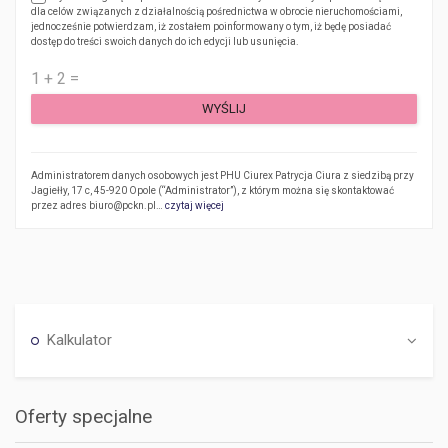
dla celów związanych z działalnością pośrednictwa w obrocie nieruchomościami,
jednocześnie potwierdzam, iż zostałem poinformowany o tym, iż będę posiadać
dostęp do treści swoich danych do ich edycji lub usunięcia.
Administratorem danych osobowych jest PHU Ciurex Patrycja Ciura z siedzibą przy
Jagiełły, 17 c, 45-920 Opole (“Administrator”), z którym można się skontaktować
przez adres biuro@pckn.pl…
czytaj więcej
Kalkulator
Oferty specjalne