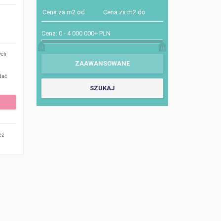
Cena:
0
-
4 000 000+ PLN
ych
dać
ez