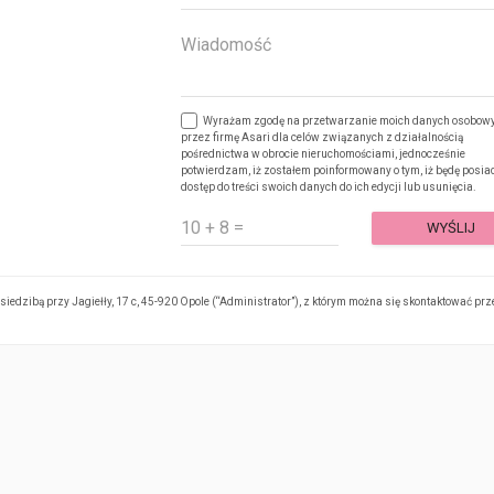
Wyrażam zgodę na przetwarzanie moich danych osobow
przez firmę Asari dla celów związanych z działalnością
pośrednictwa w obrocie nieruchomościami, jednocześnie
potwierdzam, iż zostałem poinformowany o tym, iż będę posia
dostęp do treści swoich danych do ich edycji lub usunięcia.
WYŚLIJ
iedzibą przy Jagiełły, 17 c, 45-920 Opole (“Administrator”), z którym można się skontaktować prz