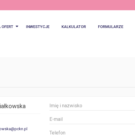
A OFERT
INWESTYCJE
KALKULATOR
FORMULARZE
wsze oferty
ty specjalne
Notes
iałkowska
kowska@pckn.pl