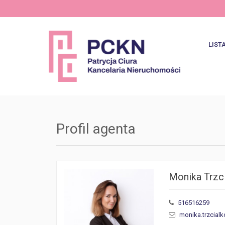
LIST
Najno
Ofer
Profil agenta
Monika Trzc
516516259
monika.trzcial