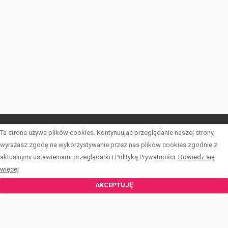
Ta strona używa plików cookies. Kontynuując przeglądanie naszej strony,
LISTA OFERT
wyrażasz zgodę na wykorzystywanie przez nas plików cookies zgodnie z
aktualnymi ustawieniami przeglądarki i Polityką Prywatności.
Dowiedz się
INWESTYCJE
więcej
KALKULATOR
AKCEPTUJĘ
FORMULARZE
O PCKN