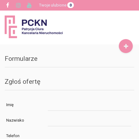
Twoje ulubione
0
Toggle
navigat
Formularze
Zgłoś ofertę
Imię
Nazwisko
Telefon