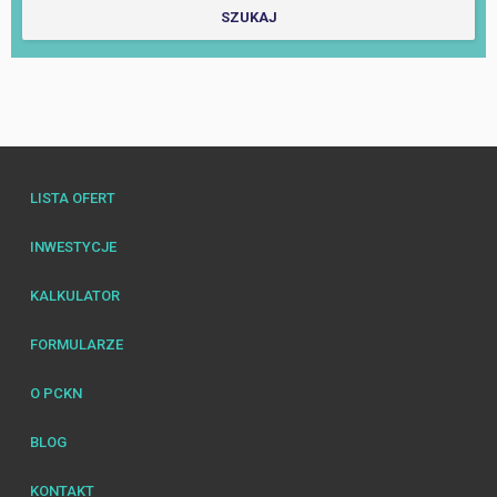
LISTA OFERT
INWESTYCJE
KALKULATOR
FORMULARZE
O PCKN
BLOG
KONTAKT