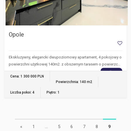
Opole
Ekskluzywny, elegancki dwupoziomowy apartament, 4 pokojowy o
powierzchni użytkowej 140m2. z obszernym tarasem o powierzc…
WIĘCEJ
Cena: 1 300 000 PLN
Powierzchnia: 140 m2
Liczba pokoi: 4
Piętro: 1
«
1
...
5
6
7
8
9