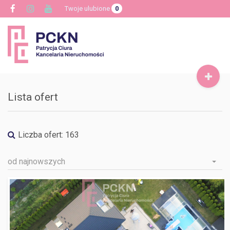
Twoje ulubione
0
Toggle
navigat
Lista ofert
Liczba ofert:
163
od najnowszych
WROCŁAW