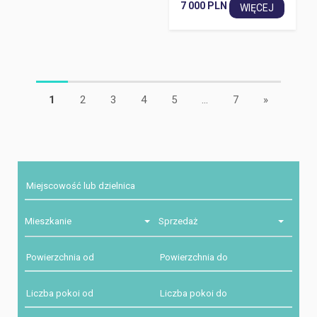
7 000 PLN
WIĘCEJ
1
2
3
4
5
...
7
»
Mieszkanie
Sprzedaż