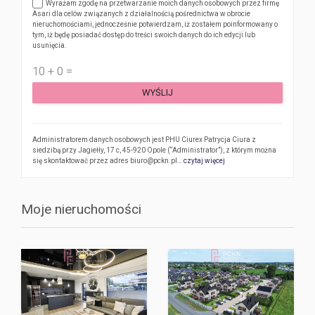
Wyrażam zgodę na przetwarzanie moich danych osobowych przez firmę
Asari dla celów związanych z działalnością pośrednictwa w obrocie
nieruchomościami, jednocześnie potwierdzam, iż zostałem poinformowany o
tym, iż będę posiadać dostęp do treści swoich danych do ich edycji lub
usunięcia.
WYŚLIJ
Administratorem danych osobowych jest PHU Ciurex Patrycja Ciura z
siedzibą przy Jagiełły, 17 c, 45-920 Opole (“Administrator”), z którym można
się skontaktować przez adres biuro@pckn.pl…
czytaj więcej
Moje nieruchomości