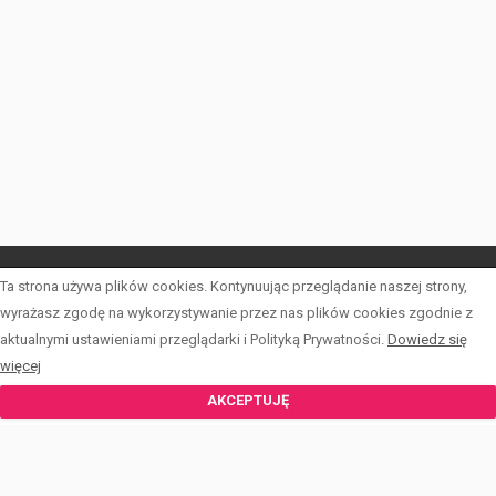
Ta strona używa plików cookies. Kontynuując przeglądanie naszej strony,
LISTA OFERT
wyrażasz zgodę na wykorzystywanie przez nas plików cookies zgodnie z
aktualnymi ustawieniami przeglądarki i Polityką Prywatności.
Dowiedz się
INWESTYCJE
więcej
KALKULATOR
AKCEPTUJĘ
FORMULARZE
O PCKN