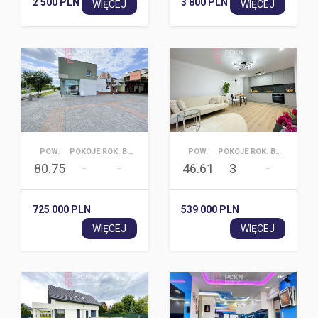
2 500 PLN
3 800 PLN
WIĘCEJ
WIĘCEJ
POW.
POKOJE
ROK. BUD.
POW.
POKOJE
ROK. BUD.
80.75
46.61
3
–
–
–
725 000 PLN
539 000 PLN
WIĘCEJ
WIĘCEJ