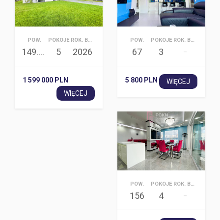
POW.
POKOJE
ROK. BUD.
POW.
POKOJE
ROK. BUD.
149.66
5
2026
67
3
–
1 599 000 PLN
5 800 PLN
WIĘCEJ
WIĘCEJ
POW.
POKOJE
ROK. BUD.
156
4
–