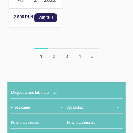
2 800 PLN
WIĘCEJ
1
2
3
4
»
Mieszkanie
Sprzedaż