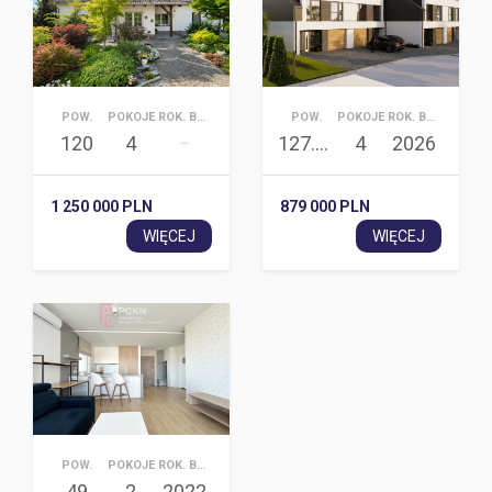
POW.
POKOJE
ROK. BUD.
POW.
POKOJE
ROK. BUD.
120
4
127.07
4
2026
–
1 250 000 PLN
879 000 PLN
WIĘCEJ
WIĘCEJ
POW.
POKOJE
ROK. BUD.
49
2
2022