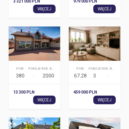
3 321 000 PLN
979 000 PLN
WIĘCEJ
WIĘCEJ
POW.
POKOJE
ROK. BUD.
POW.
POKOJE
ROK. BUD.
380
2000
67.28
3
–
–
13 300 PLN
459 000 PLN
WIĘCEJ
WIĘCEJ