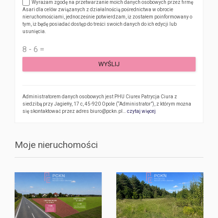
Wyrażam zgodę na przetwarzanie moich danych osobowych przez firmę
Asari dla celów związanych z działalnością pośrednictwa w obrocie
nieruchomościami, jednocześnie potwierdzam, iż zostałem poinformowany o
tym, iż będę posiadać dostęp do treści swoich danych do ich edycji lub
usunięcia.
WYŚLIJ
Administratorem danych osobowych jest PHU Ciurex Patrycja Ciura z
siedzibą przy Jagiełły, 17 c, 45-920 Opole (“Administrator”), z którym można
się skontaktować przez adres biuro@pckn.pl…
czytaj więcej
Moje nieruchomości